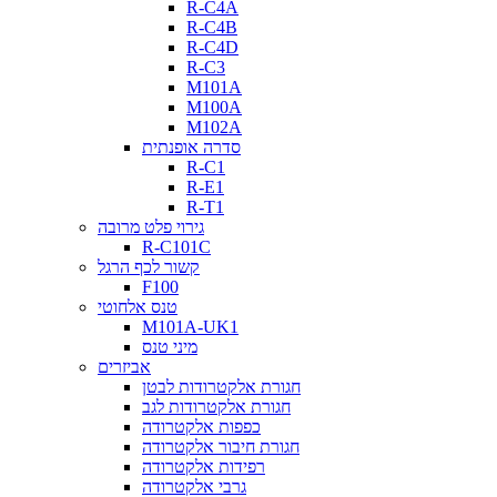
R-C4A
R-C4B
R-C4D
R-C3
M101A
M100A
M102A
סדרה אופנתית
R-C1
R-E1
R-T1
גירוי פלט מרובה
R-C101C
קשור לכף הרגל
F100
טנס אלחוטי
M101A-UK1
מיני טנס
אביזרים
חגורת אלקטרודות לבטן
חגורת אלקטרודות לגב
כפפות אלקטרודה
חגורת חיבור אלקטרודה
רפידות אלקטרודה
גרבי אלקטרודה