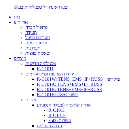
בַּיִת
אודותינו
פרופיל חברה
תְעוּדָה
תערוכת מפעל
תערוכת מו"פ
תערוכות
שאלות נפוצות
מוצרים
טכנולוגיה חדשנית
R-C101J
יחידת הפרעות ומיקרו-זרמים
R-C101W: TENS+EMS+IF+RUSS+מיקרופון
R-C101A: TENS+EMS+IF+RUSS
R-C101B: TENS+EMS+IF+RUSS
R-C101H: עשרות+אם
עשרות
סדרה קלאסית (פעולה אנלוגית)
R-C101I
R-C101F
עשרות 3500
סדרה חסכונית