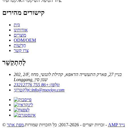
ציוד הטיפול השיקומי האלקטרופיזי.
קישורים מהירים
בַּיִת
אודותינו
מוצרים
ODM/OEM
חֲדָשׁוֹת
צרו קשר
לְהִתְקַשֵׁר
202, 2/F, בניין 27, פארק התעשייה הדאפא, קהילת לונגשי, מחוז
Longgang, שנזן סין
טֵלֵפוֹן:
+86 755 23212776
info@roovjoy.com
אֶלֶקטרוֹנִי:
AMP נייד
-
© זכויות יוצרים - 2017-2026: כל הזכויות שמורות.
מפת אתר