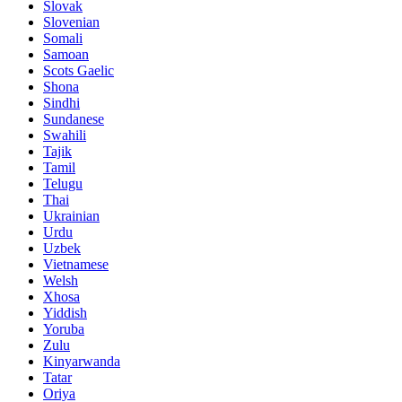
Slovak
Slovenian
Somali
Samoan
Scots Gaelic
Shona
Sindhi
Sundanese
Swahili
Tajik
Tamil
Telugu
Thai
Ukrainian
Urdu
Uzbek
Vietnamese
Welsh
Xhosa
Yiddish
Yoruba
Zulu
Kinyarwanda
Tatar
Oriya