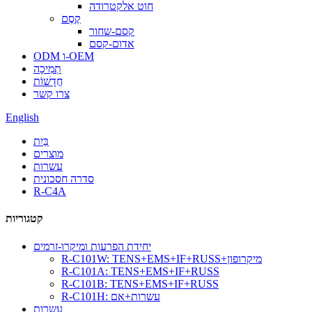
חוט אלקטרודה
קֶסֶם
קסם-שחור
אדום-קסם
ODM ו-OEM
תְמִיכָה
חֲדָשׁוֹת
צרו קשר
English
בַּיִת
מוצרים
עשרות
סדרה חסכונית
R-C4A
קטגוריות
יחידת הפרעות ומיקרו-זרמים
R-C101W: TENS+EMS+IF+RUSS+מיקרופון
R-C101A: TENS+EMS+IF+RUSS
R-C101B: TENS+EMS+IF+RUSS
R-C101H: עשרות+אם
עשרות