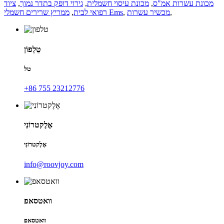
מכונת עשרות אמ"ס
,
מכונת עיסוי חשמלית
,
גירוי דופק בתדר נמוך
,
ציוד
,
מכשיר עשרות
,
ממריץ שרירים חשמלי Ems
רפואי לבית
,
טֵלֵפוֹן
טל
+86 755 23212776
אֶלֶקטרוֹנִי
אֶלֶקטרוֹנִי
info@roovjoy.com
וואטסאפ
וואטסאפ