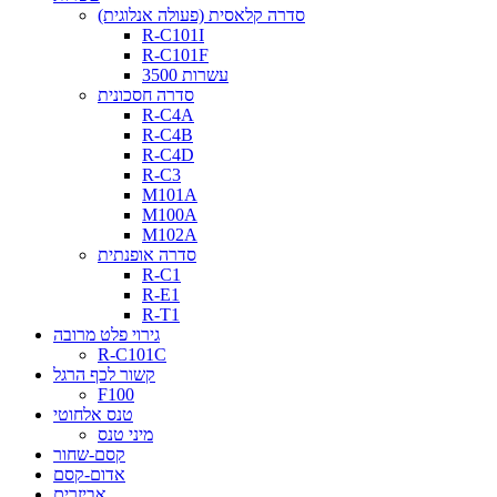
סדרה קלאסית (פעולה אנלוגית)
R-C101I
R-C101F
עשרות 3500
סדרה חסכונית
R-C4A
R-C4B
R-C4D
R-C3
M101A
M100A
M102A
סדרה אופנתית
R-C1
R-E1
R-T1
גירוי פלט מרובה
R-C101C
קשור לכף הרגל
F100
טנס אלחוטי
מיני טנס
קסם-שחור
אדום-קסם
אביזרים